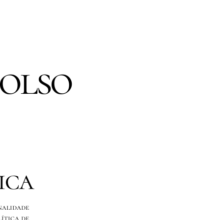
bolso
ica
nalidade
lítica de