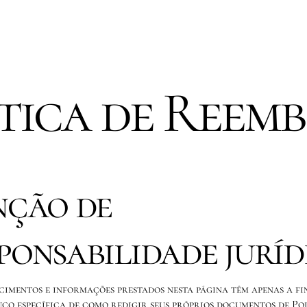
tica de Reem
nção de
ponsabilidade juríd
cimentos e informações prestados nesta página têm apenas a fi
uco específica de como redigir seus próprios documentos de Po