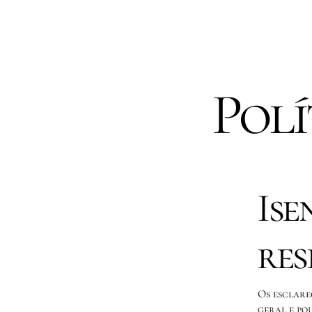
Polí
Ise
res
Os esclare
geral e po