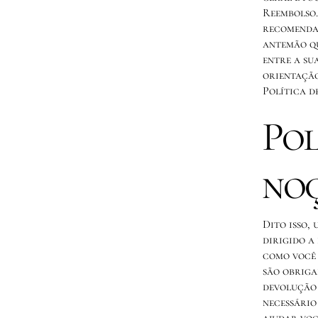
Reembolso.
recomendaç
antemão qu
entre a su
orientação
Política d
Pol
noç
Dito isso,
dirigido a 
como você 
são obriga
devolução 
necessário