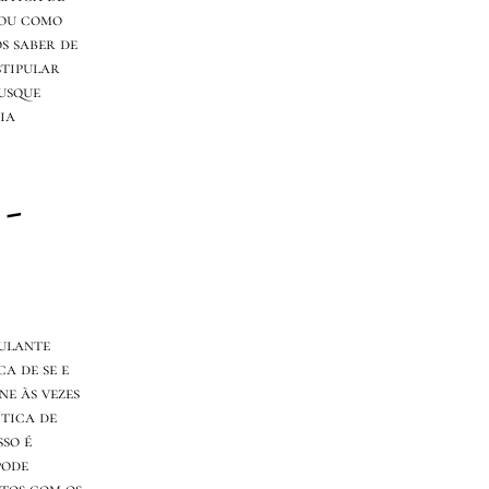
 ou como
s saber de
stipular
busque
ia
-
culante
a de se e
e às vezes
ítica de
sso é
pode